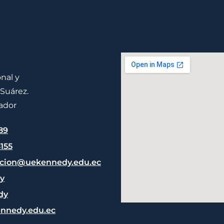
nal y
 Suárez.
ador
89
155
cion@uekennedy.edu.ec
y
dy
nnedy.edu.ec