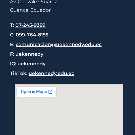
Av. González Suárez.
Cuenca, Ecuador
T:
07-245-9389
C: 099-764-8155
E:
comunicacion@uekennedy.edu.ec
F:
uekennedy
IG:
uekennedy
TikTok:
uekennedy.edu.ec