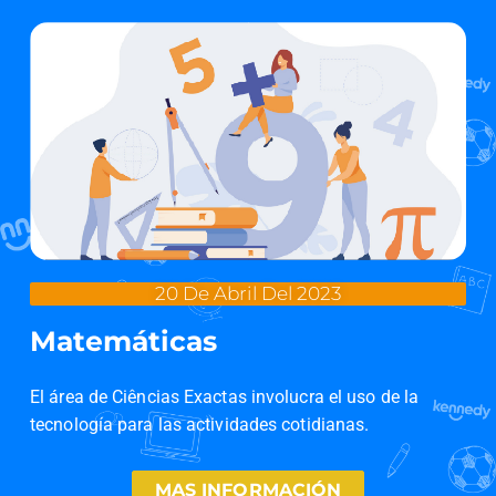
20 De Abril Del 2023
Matemáticas
El área de Ciências Exactas involucra el uso de la
tecnología para las actividades cotidianas.
MAS INFORMACIÓN