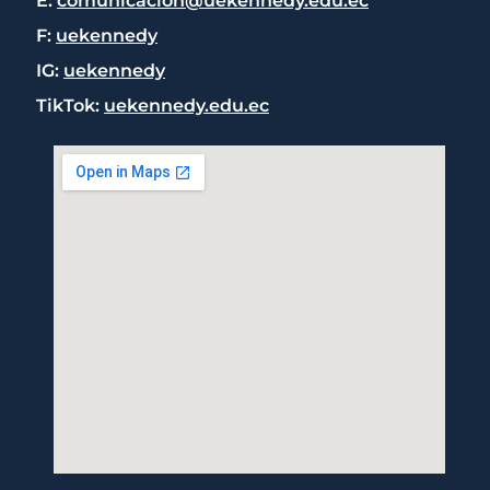
E:
comunicacion@uekennedy.edu.ec
F:
uekennedy
IG:
uekennedy
TikTok:
uekennedy.edu.ec